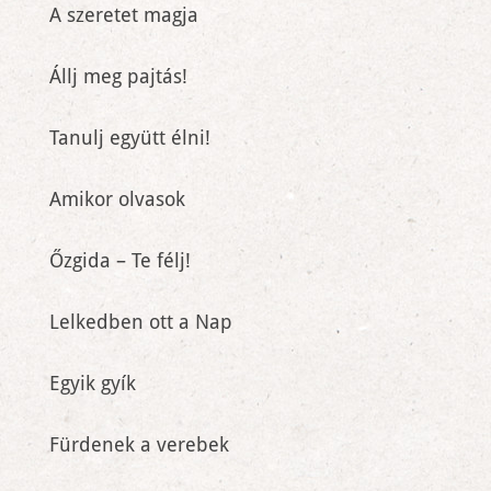
A szeretet magja
Állj meg pajtás!
Tanulj együtt élni!
Amikor olvasok
Őzgida – Te félj!
Lelkedben ott a Nap
Egyik gyík
Fürdenek a verebek