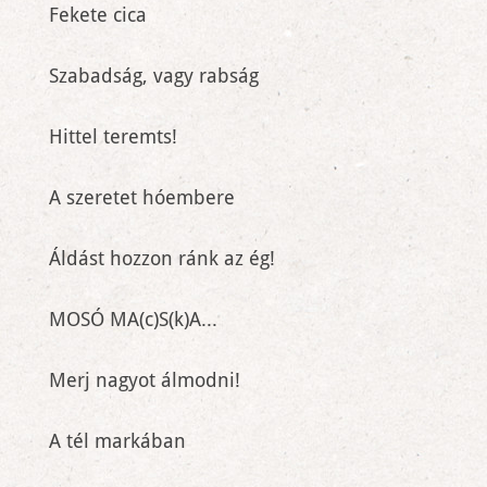
Fekete cica
Szabadság, vagy rabság
Hittel teremts!
A szeretet hóembere
Áldást hozzon ránk az ég!
MOSÓ MA(c)S(k)A...
Merj nagyot álmodni!
A tél markában