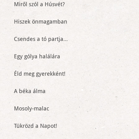
Miről szól a Húsvét?
Hiszek önmagamban
Csendes a tó partja…
Egy gólya halálára
Éld meg gyerekként!
A béka álma
Mosoly-malac
Tükrözd a Napot!